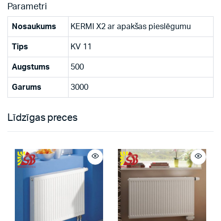
Parametri
Nosaukums
KERMI X2 ar apakšas pieslēgumu
Tips
KV 11
Augstums
500
Garums
3000
Līdzīgas preces