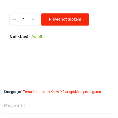
KERMI
Pievienot grozam
KV11-
500*3000
radiatori
quantity
Noliktavā:
Zvanīt
Kategorija:
Tērauda radiatori Kermi X2 ar apakšas pieslēgumu
Parametri