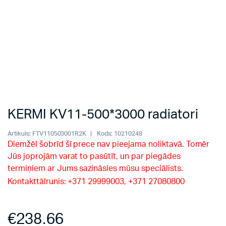
KERMI KV11-500*3000 radiatori
Artikuls:
FTV110503001R2K
Kods:
10210248
Diemžēl šobrīd šī prece nav pieejama noliktavā. Tomēr
Jūs joprojām varat to pasūtīt, un par piegādes
termiņiem ar Jums sazināsies mūsu speciālists.
Kontakttālrunis: +371 29999003, +371 27080800
€
238.66