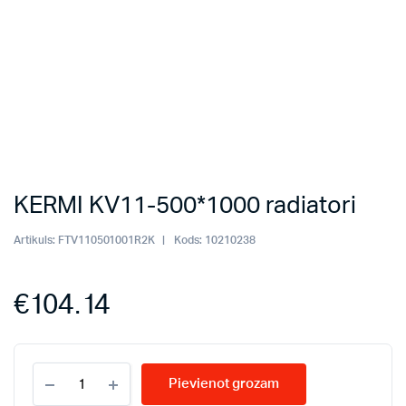
KERMI KV11-500*1000 radiatori
Artikuls:
FTV110501001R2K
Kods:
10210238
€
104.14
KERMI
Pievienot grozam
KV11-
500*1000