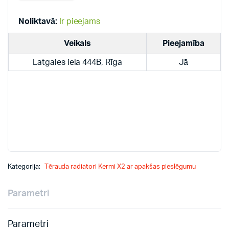
radiatori
quantity
Noliktavā:
Ir pieejams
Veikals
Pieejamība
Latgales iela 444B, Rīga
Jā
Kategorija:
Tērauda radiatori Kermi X2 ar apakšas pieslēgumu
Parametri
Parametri