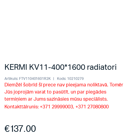
KERMI KV11-400*1600 radiatori
Artikuls:
FTV110401601R2K
Kods:
10210279
Diemžēl šobrīd šī prece nav pieejama noliktavā. Tomēr
Jūs joprojām varat to pasūtīt, un par piegādes
termiņiem ar Jums sazināsies mūsu speciālists.
Kontakttālrunis: +371 29999003, +371 27080800
€
137.00