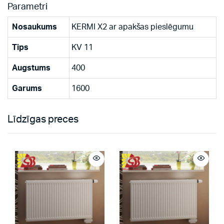
Parametri
Nosaukums
KERMI X2 ar apakšas pieslēgumu
Tips
KV 11
Augstums
400
Garums
1600
Līdzīgas preces