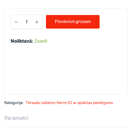
KERMI
Pievienot grozam
KV11-
400*1600
radiatori
quantity
Noliktavā:
Zvanīt
Kategorija:
Tērauda radiatori Kermi X2 ar apakšas pieslēgumu
Parametri