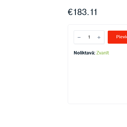
€
183.11
KERMI
Pievi
KV10-
600*2600
radiatori
Noliktavā:
Zvanīt
quantity