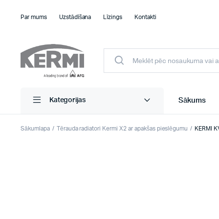
Par mums
Uzstādīšana
Līzings
Kontakti
Sākums
Kategorijas
Sākumlapa
Tērauda radiatori Kermi X2 ar apakšas pieslēgumu
KERMI KV