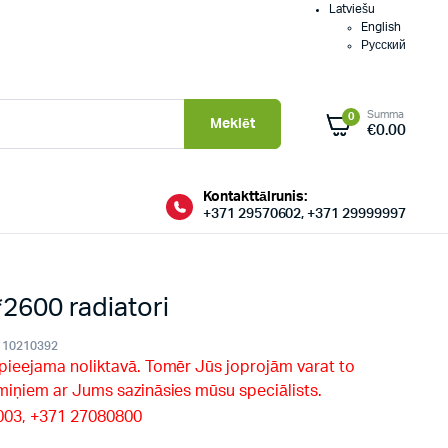
Latviešu
English
Русский
Summa
0
Meklēt
€
0.00
Kontakttālrunis:
+371 29570602, +371 29999997
600 radiatori
10210392
 pieejama noliktavā. Tomēr Jūs joprojām varat to
rmiņiem ar Jums sazināsies mūsu speciālists.
9003, +371 27080800