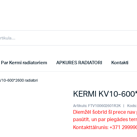
Par Kermi radiatoriem
APKURES RADIATORI
Kontakti
10-600*2600 radiatori
KERMI KV10-600*2
Artikuls:
FTV100602601R2K
Kods:
Diemžēl šobrīd šī prece nav
pasūtīt, un par piegādes te
Kontakttālrunis: +371 2999