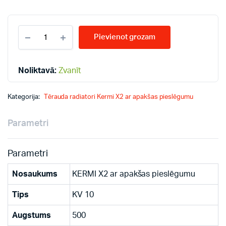
KERMI
Pievienot grozam
KV10-
500*800
radiatori
quantity
Noliktavā:
Zvanīt
Kategorija:
Tērauda radiatori Kermi X2 ar apakšas pieslēgumu
Parametri
Parametri
Nosaukums
KERMI X2 ar apakšas pieslēgumu
Tips
KV 10
Augstums
500