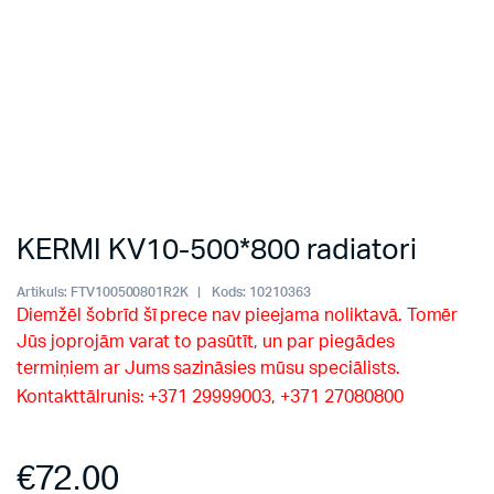
KERMI KV10-500*800 radiatori
Artikuls:
FTV100500801R2K
Kods:
10210363
Diemžēl šobrīd šī prece nav pieejama noliktavā. Tomēr
Jūs joprojām varat to pasūtīt, un par piegādes
termiņiem ar Jums sazināsies mūsu speciālists.
Kontakttālrunis: +371 29999003, +371 27080800
€
72.00