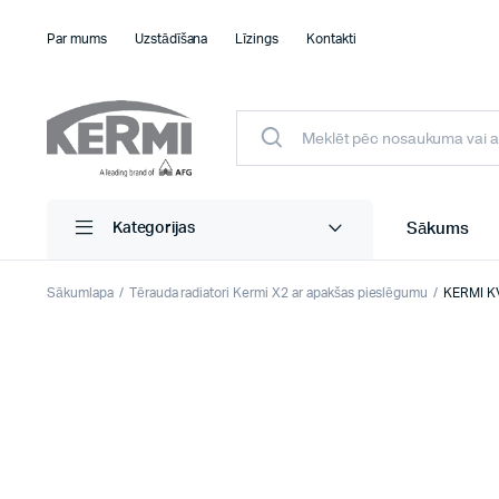
Par mums
Uzstādīšana
Līzings
Kontakti
Sākums
Kategorijas
Sākumlapa
Tērauda radiatori Kermi X2 ar apakšas pieslēgumu
KERMI KV