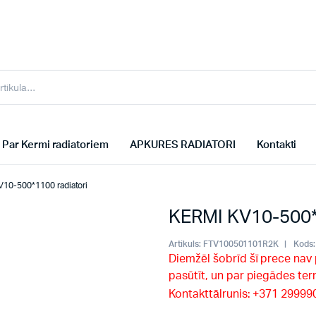
Par Kermi radiatoriem
APKURES RADIATORI
Kontakti
10-500*1100 radiatori
KERMI KV10-500*1
Artikuls:
FTV100501101R2K
Kods:
Diemžēl šobrīd šī prece nav
pasūtīt, un par piegādes te
Kontakttālrunis: +371 2999