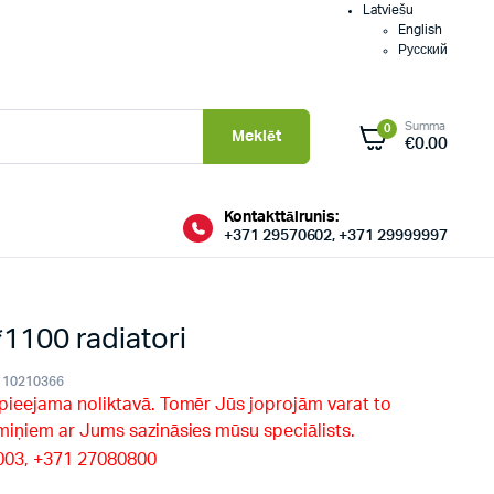
Latviešu
English
Русский
Summa
0
Meklēt
€
0.00
Kontakttālrunis:
+371 29570602, +371 29999997
100 radiatori
10210366
 pieejama noliktavā. Tomēr Jūs joprojām varat to
rmiņiem ar Jums sazināsies mūsu speciālists.
9003, +371 27080800