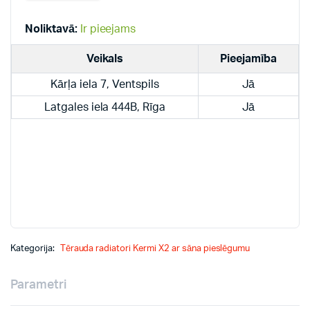
radiatori
quantity
Noliktavā:
Ir pieejams
Veikals
Pieejamība
Kārļa iela 7, Ventspils
Jā
Latgales iela 444B, Rīga
Jā
Kategorija:
Tērauda radiatori Kermi X2 ar sāna pieslēgumu
Parametri