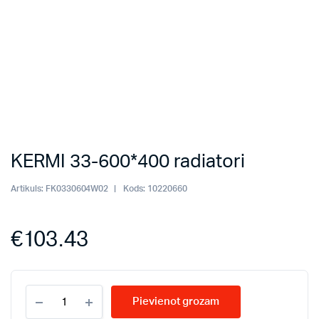
KERMI 33-600*400 radiatori
Artikuls:
FK0330604W02
Kods:
10220660
€
103.43
KERMI
Pievienot grozam
33-
600*400