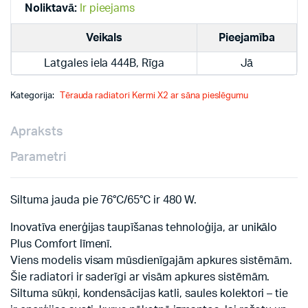
quantity
Noliktavā:
Ir pieejams
Veikals
Pieejamība
Latgales iela 444B, Rīga
Jā
Kategorija:
Tērauda radiatori Kermi X2 ar sāna pieslēgumu
Apraksts
Parametri
Siltuma jauda pie 76°C/65°C ir 480 W.
Inovatīva enerģijas taupīšanas tehnoloģija, ar unikālo
Plus Comfort līmenī.
Viens modelis visam mūsdienīgajām apkures sistēmām.
Šie radiatori ir saderīgi ar visām apkures sistēmām.
Siltuma sūkņi, kondensācijas katli, saules kolektori – tie