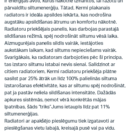
ir enerģijas avoti, kurus nākotnē izmantos, lai ražotu un
pārvaldītu siltumenerģiju. Tātad, Kermi plakanais
radiators ir ideāla apsildes iekārta, kas nodrošina
augstāku apsildīšanas ātrumu un komfortu nākotnē.
Radiatoru priekšējais panelis, kas darbojas parastajā
sildīšanas režīmā, spēj nodrošināt siltumu vēsā laika.
Aizmugurējais panelis sildīs vairāk, iestājoties
aukstākam laikam, kad siltums nepieciešams vairāk.
Svarīgākais, ka radiatoram darbojoties pēc šī principa,
tas izstaro siltumu istabai nevis sienai. Salīdzinot ar
citiem radiatoriem, Kermi radiatoru priekšēja plātne
sasilst par 25% ātrāk un līdz 100% palielinās siltuma
izstarošanas efektivitāte, kas ar siltumu spēj nodrošināt,
pat ja pastāv neliela sildīšanas intensitāte. Dažādās
apkures sistēmās, ņemot vērā konkrētās mājas
īpatnības, šāds “triks”Jums ietaupīs līdz pat 11%
siltumenerģijas.
Radiatori ar apakšējo pieslēgumu tiek izgatavoti ar
pieslēgšanas vietu labajā, kreisajā pusē vai pa vidu.