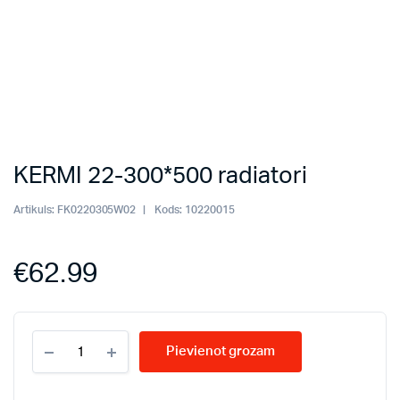
KERMI 22-300*500 radiatori
Artikuls:
FK0220305W02
Kods:
10220015
€
62.99
KERMI
Pievienot grozam
22-
300*500
radiatori