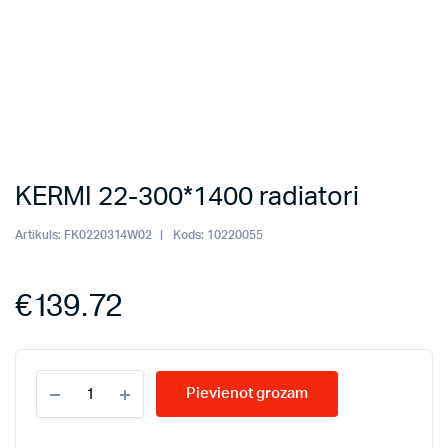
KERMI 22-300*1400 radiatori
Artikuls:
FK0220314W02
Kods:
10220055
€
139.72
KERMI
Pievienot grozam
22-
300*1400
radiatori