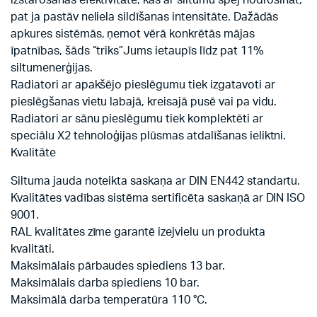
izstarošanas efektivitāte, kas ar siltumu spēj nodrošināt,
pat ja pastāv neliela sildīšanas intensitāte. Dažādās
apkures sistēmās, ņemot vērā konkrētās mājas
īpatnības, šāds “triks”Jums ietaupīs līdz pat 11%
siltumenerģijas.
Radiatori ar apakšējo pieslēgumu tiek izgatavoti ar
pieslēgšanas vietu labajā, kreisajā pusē vai pa vidu.
Radiatori ar sānu pieslēgumu tiek komplektēti ar
speciālu X2 tehnoloģijas plūsmas atdalīšanas ieliktni.
Kvalitāte
Siltuma jauda noteikta saskaņa ar DIN EN442 standartu.
Kvalitātes vadības sistēma sertificēta saskaņā ar DIN ISO
9001.
RAL kvalitātes zīme garantē izejvielu un produkta
kvalitāti.
Maksimālais pārbaudes spiediens 13 bar.
Maksimālais darba spiediens 10 bar.
Maksimālā darba temperatūra 110 °C.