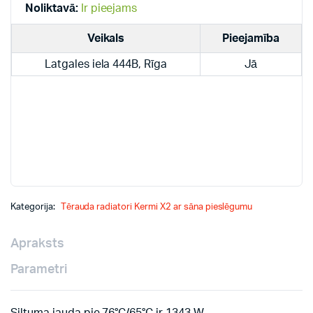
quantity
Noliktavā:
Ir pieejams
Veikals
Pieejamība
Latgales iela 444B, Rīga
Jā
Kategorija:
Tērauda radiatori Kermi X2 ar sāna pieslēgumu
Apraksts
Parametri