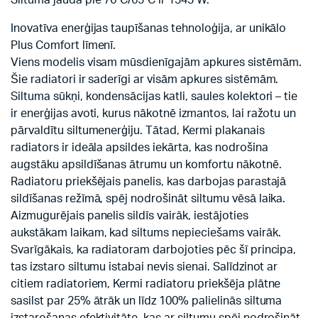
Siltuma jauda pie 76°C/65°C ir 1343 W.
Inovatīva enerģijas taupīšanas tehnoloģija, ar unikālo
Plus Comfort līmenī.
Viens modelis visam mūsdienīgajām apkures sistēmām.
Šie radiatori ir saderīgi ar visām apkures sistēmām.
Siltuma sūkņi, kondensācijas katli, saules kolektori – tie
ir enerģijas avoti, kurus nākotnē izmantos, lai ražotu un
pārvaldītu siltumenerģiju. Tātad, Kermi plakanais
radiators ir ideāla apsildes iekārta, kas nodrošina
augstāku apsildīšanas ātrumu un komfortu nākotnē.
Radiatoru priekšējais panelis, kas darbojas parastajā
sildīšanas režīmā, spēj nodrošināt siltumu vēsā laika.
Aizmugurējais panelis sildīs vairāk, iestājoties
aukstākam laikam, kad siltums nepieciešams vairāk.
Svarīgākais, ka radiatoram darbojoties pēc šī principa,
tas izstaro siltumu istabai nevis sienai. Salīdzinot ar
citiem radiatoriem, Kermi radiatoru priekšēja plātne
sasilst par 25% ātrāk un līdz 100% palielinās siltuma