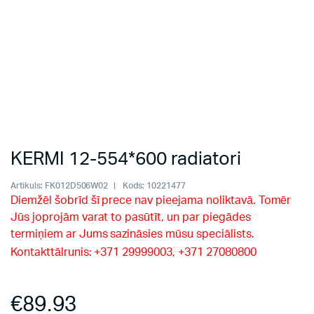
KERMI 12-554*600 radiatori
Artikuls:
FK012D506W02
Kods:
10221477
Diemžēl šobrīd šī prece nav pieejama noliktavā. Tomēr
Jūs joprojām varat to pasūtīt, un par piegādes
termiņiem ar Jums sazināsies mūsu speciālists.
Kontakttālrunis: +371 29999003, +371 27080800
€
89.93