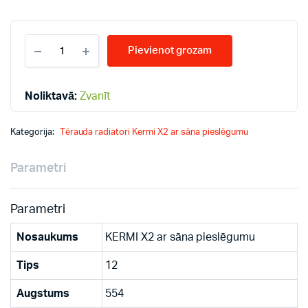
KERMI
Pievienot grozam
12-
554*600
radiatori
quantity
Noliktavā:
Zvanīt
Kategorija:
Tērauda radiatori Kermi X2 ar sāna pieslēgumu
Parametri
Parametri
Nosaukums
KERMI X2 ar sāna pieslēgumu
Tips
12
Augstums
554