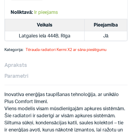
radiatori
quantity
Noliktavā:
Ir pieejams
Veikals
Pieejamība
Latgales iela 444B, Rīga
Jā
Kategorija:
Tērauda radiatori Kermi X2 ar sāna pieslēgumu
Apraksts
Parametri
Inovatīva enerģijas taupīšanas tehnoloģija, ar unikālo
Plus Comfort līmenī.
Viens modelis visam mūsdienīgajām apkures sistēmām.
Šie radiatori ir saderīgi ar visām apkures sistēmām.
Siltuma sūkņi, kondensācijas katli, saules kolektori – tie
ir enerģijas avoti, kurus nākotnē izmantos, lai ražotu un