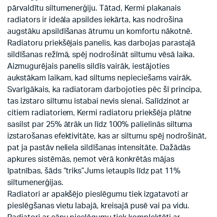
pārvaldītu siltumenerģiju. Tātad, Kermi plakanais
radiators ir ideāla apsildes iekārta, kas nodrošina
augstāku apsildīšanas ātrumu un komfortu nākotnē.
Radiatoru priekšējais panelis, kas darbojas parastajā
sildīšanas režīmā, spēj nodrošināt siltumu vēsā laika.
Aizmugurējais panelis sildīs vairāk, iestājoties
aukstākam laikam, kad siltums nepieciešams vairāk.
Svarīgākais, ka radiatoram darbojoties pēc šī principa,
tas izstaro siltumu istabai nevis sienai. Salīdzinot ar
citiem radiatoriem, Kermi radiatoru priekšēja plātne
sasilst par 25% ātrāk un līdz 100% palielinās siltuma
izstarošanas efektivitāte, kas ar siltumu spēj nodrošināt,
pat ja pastāv neliela sildīšanas intensitāte. Dažādās
apkures sistēmās, ņemot vērā konkrētās mājas
īpatnības, šāds “triks”Jums ietaupīs līdz pat 11%
siltumenerģijas.
Radiatori ar apakšējo pieslēgumu tiek izgatavoti ar
pieslēgšanas vietu labajā, kreisajā pusē vai pa vidu.