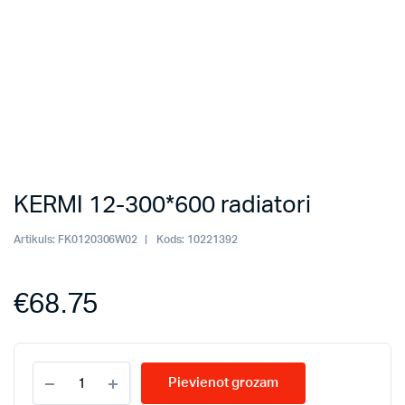
KERMI 12-300*600 radiatori
Artikuls:
FK0120306W02
Kods:
10221392
€
68.75
KERMI
Pievienot grozam
12-
300*600