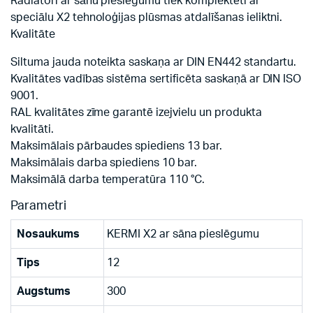
Radiatori ar sānu pieslēgumu tiek komplektēti ar
speciālu X2 tehnoloģijas plūsmas atdalīšanas ieliktni.
Kvalitāte
Siltuma jauda noteikta saskaņa ar DIN EN442 standartu.
Kvalitātes vadības sistēma sertificēta saskaņā ar DIN ISO
9001.
RAL kvalitātes zīme garantē izejvielu un produkta
kvalitāti.
Maksimālais pārbaudes spiediens 13 bar.
Maksimālais darba spiediens 10 bar.
Maksimālā darba temperatūra 110 °C.
Parametri
Nosaukums
KERMI X2 ar sāna pieslēgumu
Tips
12
Augstums
300