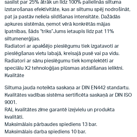
sasilst par 25% ātrāk un līdz 100% palielinās siltuma
izstarošanas efektivitāte, kas ar siltumu spēj nodrošināt,
pat ja pastāv neliela sildīšanas intensitāte. Dažādās
apkures sistēmās, ņemot vērā konkrētās mājas
īpatnības, šāds “triks”Jums ietaupīs līdz pat 11%
siltumenerģijas.
Radiatori ar apakšējo pieslēgumu tiek izgatavoti ar
pieslēgšanas vietu labajā, kreisajā pusē vai pa vidu.
Radiatori ar sānu pieslēgumu tiek komplektēti ar
speciālu X2 tehnoloģijas plūsmas atdalīšanas ieliktni.
Kvalitāte
Siltuma jauda noteikta saskaņa ar DIN EN442 standartu.
Kvalitātes vadības sistēma sertificēta saskaņā ar DIN ISO
9001.
RAL kvalitātes zīme garantē izejvielu un produkta
kvalitāti.
Maksimālais pārbaudes spiediens 13 bar.
Maksimālais darba spiediens 10 bar.