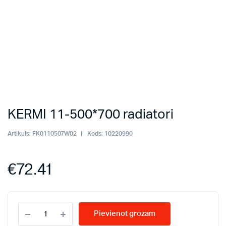
KERMI 11-500*700 radiatori
Artikuls:
FK0110507W02
Kods:
10220990
€
72.41
KERMI
Pievienot grozam
11-
500*700