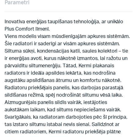
Parametri
Inovatīva enerģijas taupīšanas tehnoloģija, ar unikālo
Plus Comfort līmenī.
Viens modelis visam mūsdienīgajām apkures sistēmām.
Šie radiatori ir saderīgi ar visām apkures sistēmām.
Siltuma sūkņi, kondensācijas katli, saules kolektori – tie
ir enerģijas avoti, kurus nākotnē izmantos, lai ražotu un
pārvaldītu siltumenerģiju. Tātad, Kermi plakanais
radiators ir ideāla apsildes iekārta, kas nodrošina
augstāku apsildīšanas ātrumu un komfortu nākotnē.
Radiatoru priekšējais panelis, kas darbojas parastajā
sildīšanas režīmā, spēj nodrošināt siltumu vēsā laika.
Aizmugurējais panelis sildīs vairāk, iestājoties
aukstākam laikam, kad siltums nepieciešams vairāk.
Svarīgākais, ka radiatoram darbojoties pēc šī principa,
tas izstaro siltumu istabai nevis sienai. Salīdzinot ar
citiem radiatoriem, Kermi radiatoru priekšēja plātne