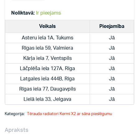
radiatori
quantity
Noliktavā:
Ir pieejams
Veikals
Pieejamība
Asteru iela 1A, Tukums
Jā
Rīgas iela 59, Valmiera
Jā
Kārļa iela 7, Ventspils
Jā
Lāčplēša iela 127A, Rīga
Jā
Latgales iela 444B, Rīga
Jā
Rīgas iela 77, Daugavpils
Jā
Lielā iela 33, Jelgava
Jā
Kategorija:
Tērauda radiatori Kermi X2 ar sāna pieslēgumu
Apraksts