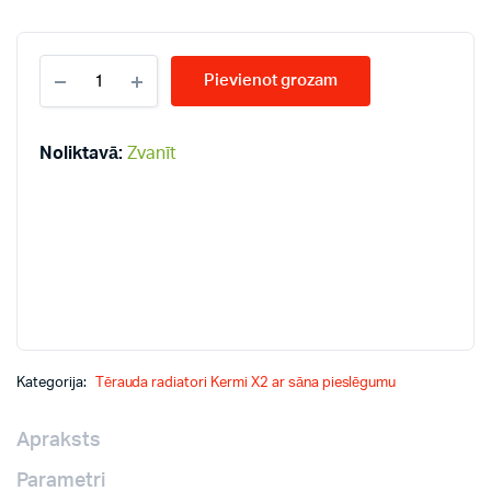
KERMI
Pievienot grozam
10-
900*2000
radiatori
quantity
Noliktavā:
Zvanīt
Kategorija:
Tērauda radiatori Kermi X2 ar sāna pieslēgumu
Apraksts
Parametri