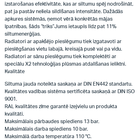
izstarošanas efektivitāte, kas ar siltumu spēj nodrošināt,
pat ja pastāv neliela sildīšanas intensitāte. Dažādās
apkures sistēmās, ņemot vērā konkrētās mājas
īpatnības, šāds “triks”Jums ietaupīs līdz pat 11%
siltumenerģijas.
Radiatori ar apakšējo pieslēgumu tiek izgatavoti ar
pieslēgšanas vietu labajā, kreisajā pusē vai pa vidu.
Radiatori ar sānu pieslēgumu tiek komplektēti ar
speciālu X2 tehnoloģijas plūsmas atdalīšanas ieliktni.
Kvalitāte
Siltuma jauda noteikta saskaņa ar DIN EN442 standartu.
Kvalitātes vadības sistēma sertificēta saskaņā ar DIN ISO
9001.
RAL kvalitātes zīme garantē izejvielu un produkta
kvalitāti.
Maksimālais pārbaudes spiediens 13 bar.
Maksimālais darba spiediens 10 bar.
Maksimālā darba temperatūra 110 °C.