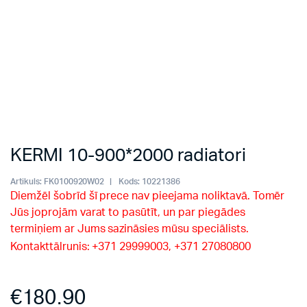
KERMI 10-900*2000 radiatori
Artikuls:
FK0100920W02
Kods:
10221386
Diemžēl šobrīd šī prece nav pieejama noliktavā. Tomēr
Jūs joprojām varat to pasūtīt, un par piegādes
termiņiem ar Jums sazināsies mūsu speciālists.
Kontakttālrunis: +371 29999003, +371 27080800
€
180.90