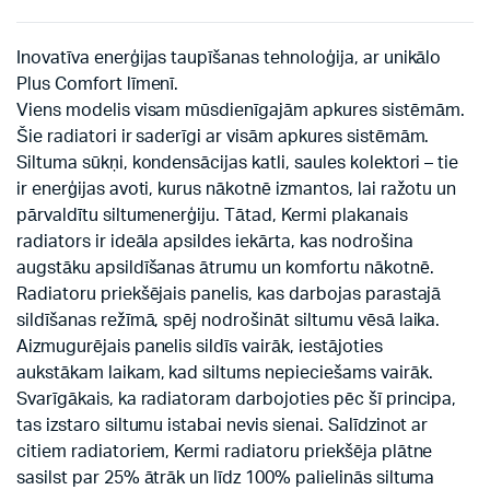
Inovatīva enerģijas taupīšanas tehnoloģija, ar unikālo
Plus Comfort līmenī.
Viens modelis visam mūsdienīgajām apkures sistēmām.
Šie radiatori ir saderīgi ar visām apkures sistēmām.
Siltuma sūkņi, kondensācijas katli, saules kolektori – tie
ir enerģijas avoti, kurus nākotnē izmantos, lai ražotu un
pārvaldītu siltumenerģiju. Tātad, Kermi plakanais
radiators ir ideāla apsildes iekārta, kas nodrošina
augstāku apsildīšanas ātrumu un komfortu nākotnē.
Radiatoru priekšējais panelis, kas darbojas parastajā
sildīšanas režīmā, spēj nodrošināt siltumu vēsā laika.
Aizmugurējais panelis sildīs vairāk, iestājoties
aukstākam laikam, kad siltums nepieciešams vairāk.
Svarīgākais, ka radiatoram darbojoties pēc šī principa,
tas izstaro siltumu istabai nevis sienai. Salīdzinot ar
citiem radiatoriem, Kermi radiatoru priekšēja plātne
sasilst par 25% ātrāk un līdz 100% palielinās siltuma