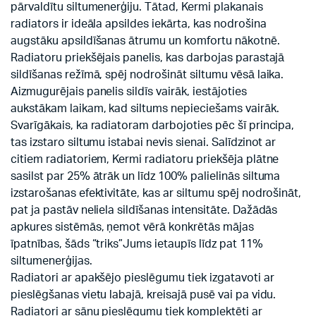
pārvaldītu siltumenerģiju. Tātad, Kermi plakanais
radiators ir ideāla apsildes iekārta, kas nodrošina
augstāku apsildīšanas ātrumu un komfortu nākotnē.
Radiatoru priekšējais panelis, kas darbojas parastajā
sildīšanas režīmā, spēj nodrošināt siltumu vēsā laika.
Aizmugurējais panelis sildīs vairāk, iestājoties
aukstākam laikam, kad siltums nepieciešams vairāk.
Svarīgākais, ka radiatoram darbojoties pēc šī principa,
tas izstaro siltumu istabai nevis sienai. Salīdzinot ar
citiem radiatoriem, Kermi radiatoru priekšēja plātne
sasilst par 25% ātrāk un līdz 100% palielinās siltuma
izstarošanas efektivitāte, kas ar siltumu spēj nodrošināt,
pat ja pastāv neliela sildīšanas intensitāte. Dažādās
apkures sistēmās, ņemot vērā konkrētās mājas
īpatnības, šāds “triks”Jums ietaupīs līdz pat 11%
siltumenerģijas.
Radiatori ar apakšējo pieslēgumu tiek izgatavoti ar
pieslēgšanas vietu labajā, kreisajā pusē vai pa vidu.
Radiatori ar sānu pieslēgumu tiek komplektēti ar