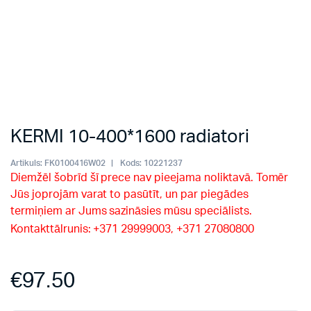
KERMI 10-400*1600 radiatori
Artikuls:
FK0100416W02
Kods:
10221237
Diemžēl šobrīd šī prece nav pieejama noliktavā. Tomēr
Jūs joprojām varat to pasūtīt, un par piegādes
termiņiem ar Jums sazināsies mūsu speciālists.
Kontakttālrunis: +371 29999003, +371 27080800
€
97.50