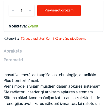
KERMI
Pievienot grozam
10-
400*1600
radiatori
quantity
Noliktavā:
Zvanīt
Kategorija:
Tērauda radiatori Kermi X2 ar sāna pieslēgumu
Apraksts
Parametri
Inovatīva enerģijas taupīšanas tehnoloģija, ar unikālo
Plus Comfort līmenī.
Viens modelis visam mūsdienīgajām apkures sistēmām.
Šie radiatori ir saderīgi ar visām apkures sistēmām.
Siltuma sūkņi, kondensācijas katli, saules kolektori – tie
ir enerģijas avoti, kurus nākotnē izmantos, lai ražotu un