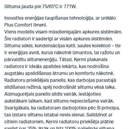
Siltuma jauda pie 75/65°C ir 771W.
Inovatīva enerģijas taupīšanas tehnoloģija, ar unikālo
Plus Comfort līmenī.
Viens modelis visam mūsdienīgajām apkures sistēmām.
Šie radiatori ir saderīgi ar visām apkures sistēmām.
Siltuma sūkņi, kondensācijas katli, saules kolektori – tie
ir enerģijas avoti, kurus nākotnē izmantos, lai ražotu un
pārvaldītu siltumenerģiju. Tātad, Kermi plakanais
radiators ir ideāla apsildes iekārta, kas nodrošina
augstāku apsildīšanas ātrumu un komfortu nākotnē.
Radiatoru priekšējais panelis, kas darbojas parastajā
sildīšanas režīmā, spēj nodrošināt siltumu vēsā laika.
Aizmugurējais panelis sildīs vairāk, iestājoties
aukstākam laikam, kad siltums nepieciešams vairāk.
Svarīgākais, ka radiatoram darbojoties pēc šī principa,
tas izstaro siltumu istabai nevis sienai. Salīdzinot ar
citiem radiatoriem, Kermi radiatoru priekšēja plātne
sasilst par 25% ātrāk un līdz 100% palielinās siltuma