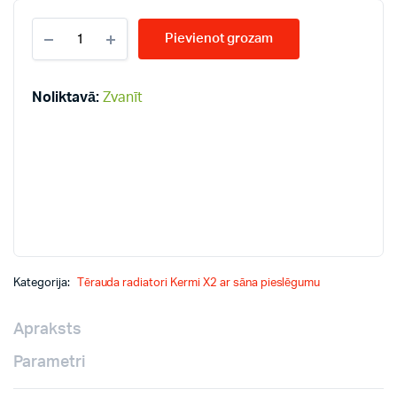
KERMI
Pievienot grozam
10-
300*2300
radiatori
quantity
Noliktavā:
Zvanīt
Kategorija:
Tērauda radiatori Kermi X2 ar sāna pieslēgumu
Apraksts
Parametri