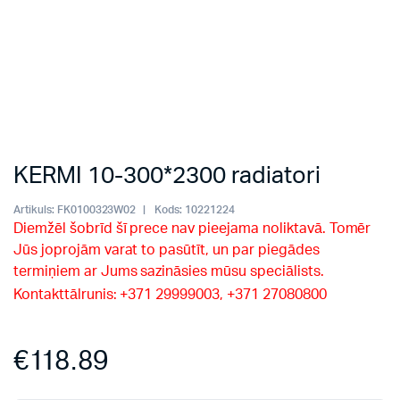
KERMI 10-300*2300 radiatori
Artikuls:
FK0100323W02
Kods:
10221224
Diemžēl šobrīd šī prece nav pieejama noliktavā. Tomēr
Jūs joprojām varat to pasūtīt, un par piegādes
termiņiem ar Jums sazināsies mūsu speciālists.
Kontakttālrunis: +371 29999003, +371 27080800
€
118.89