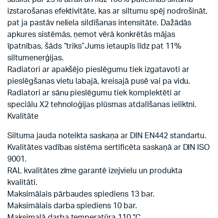
izstarošanas efektivitāte, kas ar siltumu spēj nodrošināt,
pat ja pastāv neliela sildīšanas intensitāte. Dažādās
apkures sistēmās, ņemot vērā konkrētās mājas
īpatnības, šāds “triks”Jums ietaupīs līdz pat 11%
siltumenerģijas.
Radiatori ar apakšējo pieslēgumu tiek izgatavoti ar
pieslēgšanas vietu labajā, kreisajā pusē vai pa vidu.
Radiatori ar sānu pieslēgumu tiek komplektēti ar
speciālu X2 tehnoloģijas plūsmas atdalīšanas ieliktni.
Kvalitāte
Siltuma jauda noteikta saskaņa ar DIN EN442 standartu.
Kvalitātes vadības sistēma sertificēta saskaņā ar DIN ISO
9001.
RAL kvalitātes zīme garantē izejvielu un produkta
kvalitāti.
Maksimālais pārbaudes spiediens 13 bar.
Maksimālais darba spiediens 10 bar.
Maksimalā darba temperatūra 110 °C.