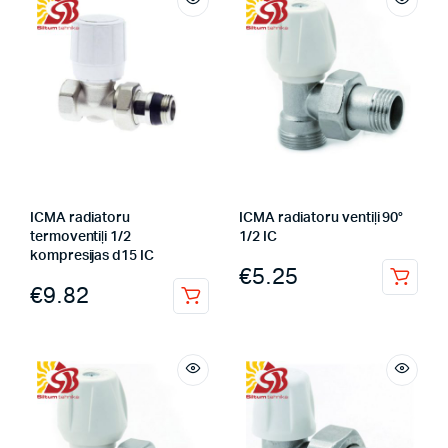
ICMA radiatoru
ICMA radiatoru ventiļi 90°
termoventiļi 1/2
1/2 IC
kompresijas d15 IC
€
5.25
€
9.82