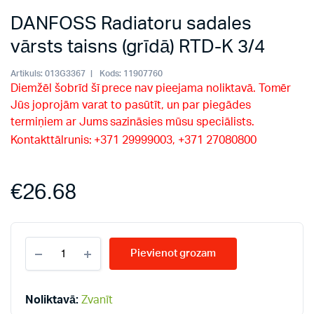
DANFOSS Radiatoru sadales
vārsts taisns (grīdā) RTD-K 3/4
Artikuls:
013G3367
Kods:
11907760
Diemžēl šobrīd šī prece nav pieejama noliktavā. Tomēr
Jūs joprojām varat to pasūtīt, un par piegādes
termiņiem ar Jums sazināsies mūsu speciālists.
Kontakttālrunis: +371 29999003, +371 27080800
€
26.68
DANFOSS
Pievienot grozam
Radiatoru
sadales
vārsts
taisns
Noliktavā:
Zvanīt
(grīdā)