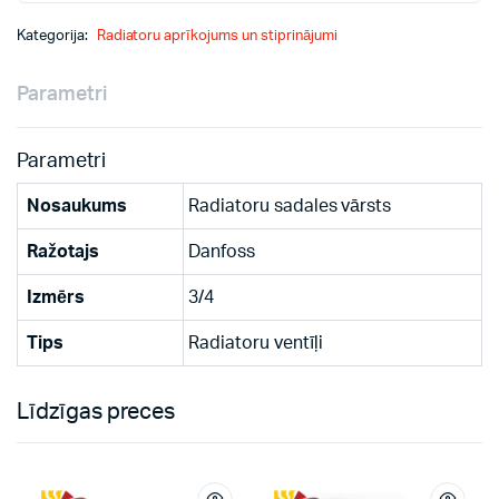
RTD-
Kategorija:
K
Radiatoru aprīkojums un stiprinājumi
3/4
quantity
Parametri
Parametri
Nosaukums
Radiatoru sadales vārsts
Ražotajs
Danfoss
Izmērs
3/4
Tips
Radiatoru ventīļi
Līdzīgas preces