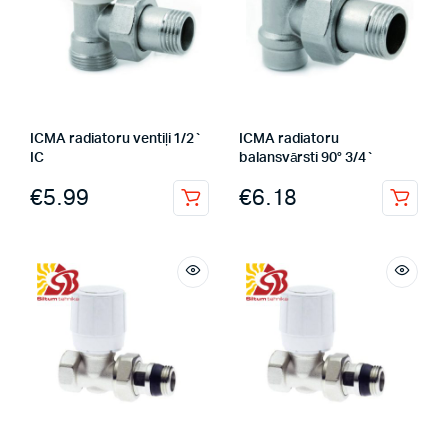
ICMA radiatoru ventiļi 1/2`
ICMA radiatoru
IC
balansvārsti 90° 3/4`
€
5.99
€
6.18